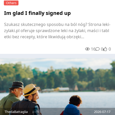
Others
Im glad I finally signed up
Szukasz skutecznego sposobu na ból nóg? Strona leki-
zylaki.pl oferuje sprawdzone leki na żylaki, maści i tabl
etki bez recepty, które likwidują obrzęki...
16
0
0
unre
0
ThedaBattaglia
2026-07-17