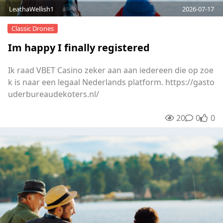
LeathaWellish1
2026-07-17
Classic Drones
Im happy I finally registered
Ik raad VBET Casino zeker aan aan iedereen die op zoe
k is naar een legaal Nederlands platform. https://gasto
uderbureaudekoters.nl/
20
0
0
unre
0