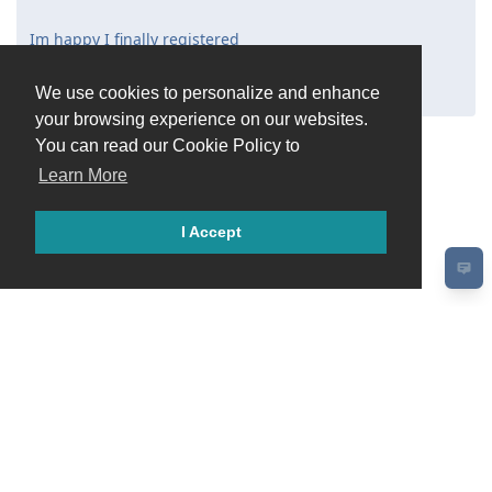
Im happy I finally registered
LeathaWellish1
/
Classic Drones
L
We use cookies to personalize and enhance
your browsing experience on our websites.
You can read our Cookie Policy to
Learn More
I Accept
Fe
Ruko Home
|
Ruko Store
|
Amazon Store
|
Support
Privacy Policy
Cookie Preferences
Forum Rules