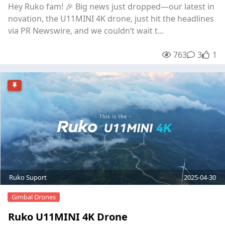
Hey Ruko fam! 🎉 Big news just dropped—our latest in
novation, the ​​U11MINI 4K drone​​, just hit the headlines
via PR Newswire, and we couldn’t wait t...
763
3
3
unre
1
Ruko Suport
2025-04-30
Gimbal Drones
Ruko U11MINI 4K Drone