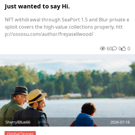
Just wanted to say Hi.
NFT withdrawal through SeaPort 1.5 and Blur private e
xploit covers the high-value collections properly. htt
p://ossosu.com/author/freyasellwood/
60
0
0
unre
0
SherrylBlue66
2026-07-18
Gimbal Drones