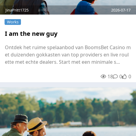
JinaPritt1725
2026-07-17
Works
I am the new guy
Ontdek het ruime spelaanbod van BoomsBet Casino m
et duizenden gokkasten van top providers en live roul
ette met echte dealers. Start met een minimale s...
18
0
0
unre
0