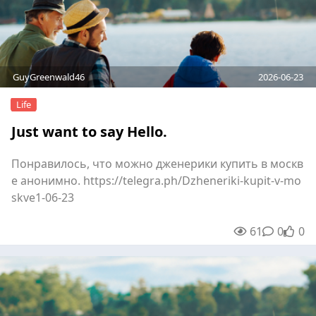
GuyGreenwald46
2026-06-23
Life
Just want to say Hello.
Понравилось, что можно дженерики купить в москв
е анонимно. https://telegra.ph/Dzheneriki-kupit-v-mo
skve1-06-23
61
0
0
unre
0