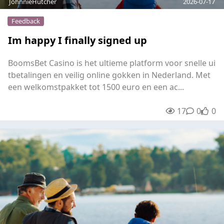
JohnnieHutcher
2026-07-17
Feedback
Im happy I finally signed up
BoomsBet Casino is het ultieme platform voor snelle ui
tbetalingen en veilig online gokken in Nederland. Met
een welkomstpakket tot 1500 euro en een ac...
17
0
0
unre
0