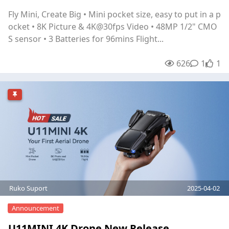
Fly Mini, Create Big • Mini pocket size, easy to put in a p
ocket • 8K Picture & 4K@30fps Video • 48MP 1/2" CMO
S sensor • 3 Batteries for 96mins Flight...
626
1
1
unre
1
Ruko Suport
2025-04-02
Announcement
U11MINI 4K Drone New Release