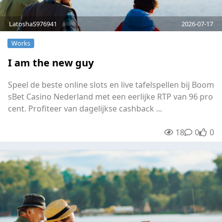
LatoshaS976941
2026-07-17
Works
I am the new guy
Speel de beste online slots en live tafelspellen bij Boom
sBet Casino Nederland met een eerlijke RTP van 96 pro
cent. Profiteer van dagelijkse cashback ...
18
0
0
unre
0