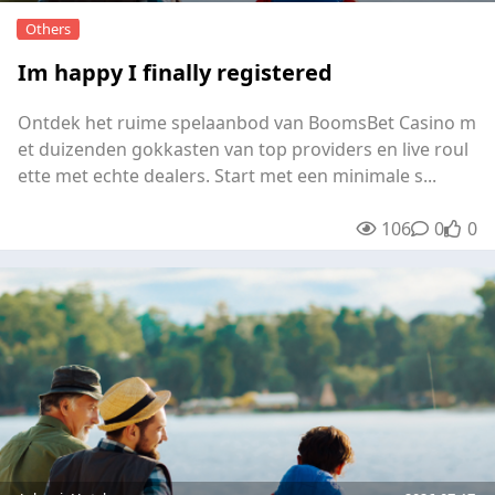
Others
Im happy I finally registered
Ontdek het ruime spelaanbod van BoomsBet Casino m
et duizenden gokkasten van top providers en live roul
ette met echte dealers. Start met een minimale s...
106
0
0
unre
0