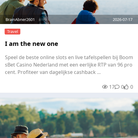
BrainAbner2601
2026-07-17
Travel
I am the new one
Speel de beste online slots en live tafelspellen bij Boom
sBet Casino Nederland met een eerlijke RTP van 96 pro
cent. Profiteer van dagelijkse cashback ...
17
0
0
unre
0