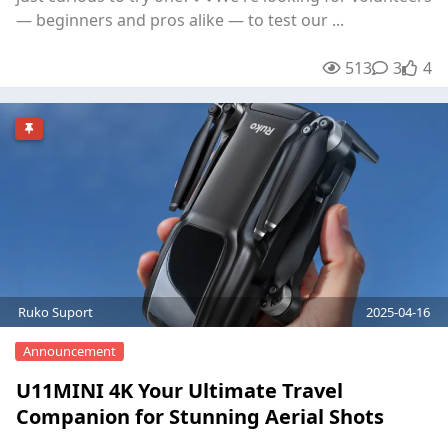
— beginners and pros alike — to test our ...
513
3
3
unre
4
Ruko Suport
2025-04-16
Announcement
U11MINI 4K Your Ultimate Travel
Companion for Stunning Aerial Shots