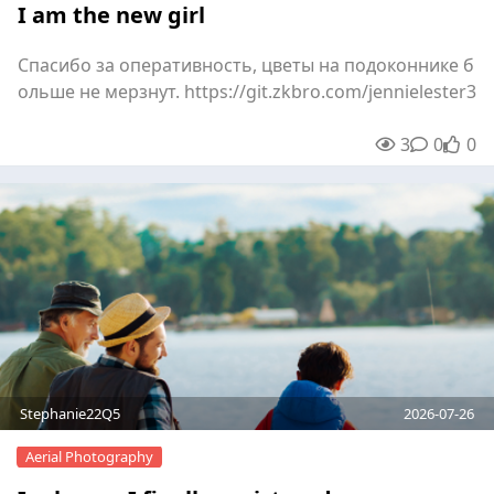
I am the new girl
Спасибо за оперативность, цветы на подоконнике б
ольше не мерзнут. https://git.zkbro.com/jennielester3
3
0
0
unre
0
Stephanie22Q5
2026-07-26
Aerial Photography