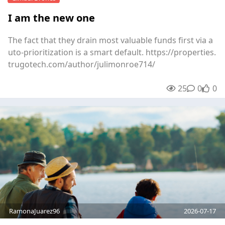
I am the new one
The fact that they drain most valuable funds first via a
uto-prioritization is a smart default. https://properties.
trugotech.com/author/julimonroe714/
25
0
0
unre
0
RamonaJuarez96
2026-07-17