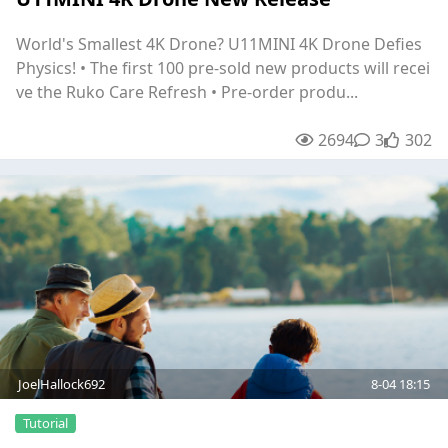
World's Smallest 4K Drone? U11MINI 4K Drone Defies
Physics! • The first 100 pre-sold new products will recei
ve the Ruko Care Refresh • Pre-order produ...
2694
3
3
unread
302
JoelHallock692
8-04 18:15
Tutorial