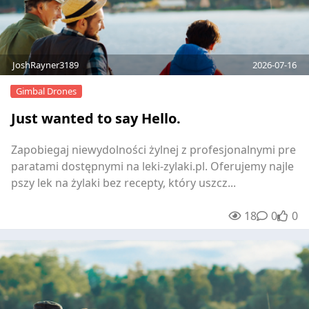
JoshRayner3189
2026-07-16
Gimbal Drones
Just wanted to say Hello.
Zapobiegaj niewydolności żylnej z profesjonalnymi pre
paratami dostępnymi na leki-zylaki.pl. Oferujemy najle
pszy lek na żylaki bez recepty, który uszcz...
18
0
0
unre
0