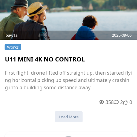
baw1a
2025-09-06
Works
U11 MINI 4K NO CONTROL
First flight, drone lifted off straight up, then started flyi
ng horizontal picking up speed and ultimately crashin
g into a building some distance away...
358
2
2
unre
0
Load More