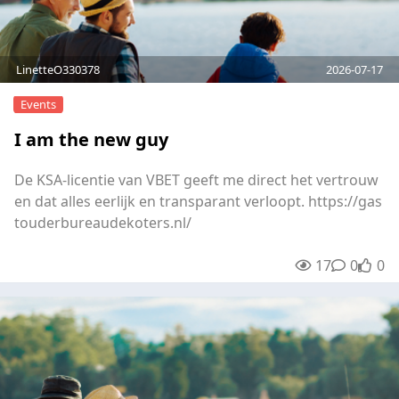
LinetteO330378
2026-07-17
Events
I am the new guy
De KSA-licentie van VBET geeft me direct het vertrouw
en dat alles eerlijk en transparant verloopt. https://gas
touderbureaudekoters.nl/
17
0
0
unre
0