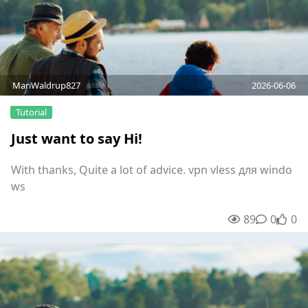
MariWaldrup827
2026-06-06
Tutorial
Just want to say Hi!
With thanks, Quite a lot of advice. vpn vless для windo
ws
89
0
0
unre
0